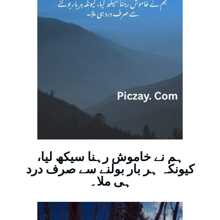
ہم نے خاموش رہنا سیکھ لیا،
کیونکہ ہر بار بولنے سے صرف درد
ہی ملا۔