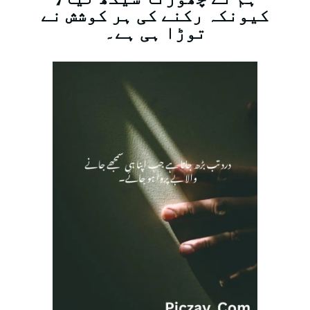
کیونکہ رکنے کی ہر کوشش نے
توڑا ہی ہے۔