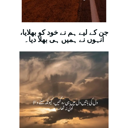
جن کے لیے ہم نے خود کو بھلایا،
انہوں نے ہمیں ہی بھلا دیا۔