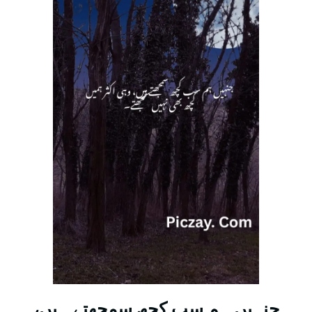
جنہیں ہم سب کچھ سمجھتے ہیں،