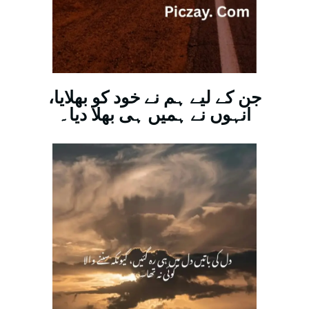
جن کے لیے ہم نے خود کو بھلایا،
انہوں نے ہمیں ہی بھلا دیا۔