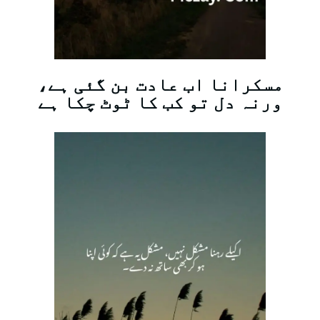
مسکرانا اب عادت بن گئی ہے،
ورنہ دل تو کب کا ٹوٹ چکا ہے