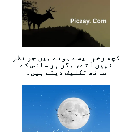
کچھ زخم ایسے ہوتے ہیں جو نظر
نہیں آتے، مگر ہر سانس کے
ساتھ تکلیف دیتے ہیں۔