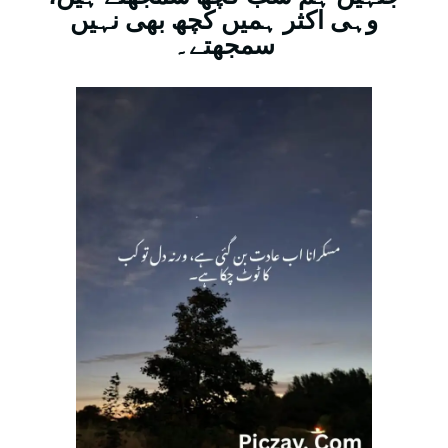
وہی اکثر ہمیں کچھ بھی نہیں
سمجھتے۔