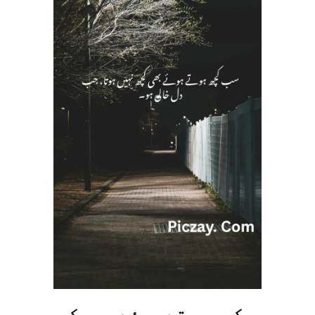
سب کچھ ہوتے ہوئے بھی کچھ