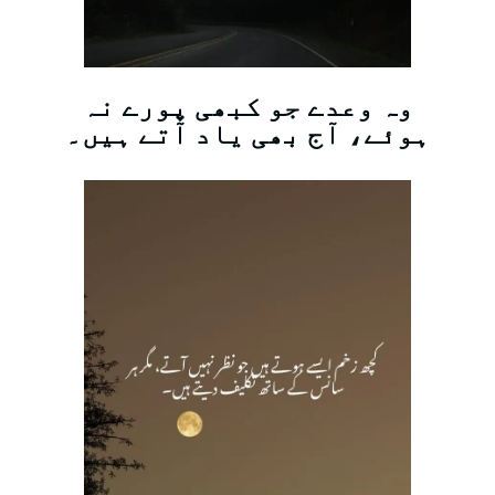
وہ وعدے جو کبھی پورے نہ
ہوئے، آج بھی یاد آتے ہیں۔