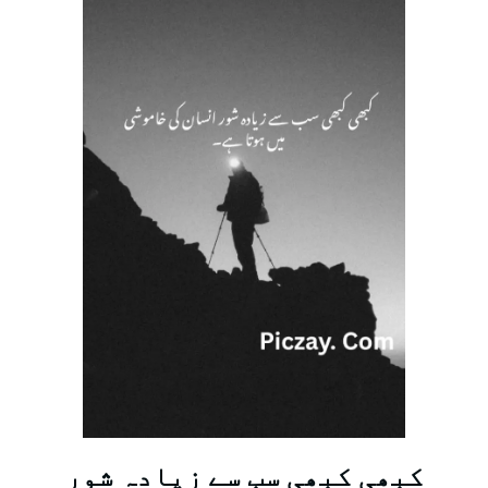
کبھی کبھی سب سے زیادہ شور