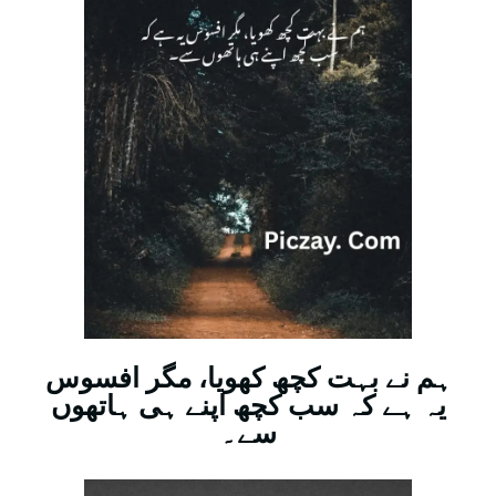
ہم نے بہت کچھ کھویا، مگر افسوس
یہ ہے کہ سب کچھ اپنے ہی ہاتھوں
سے۔