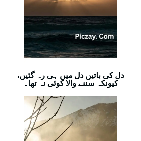
دل کی باتیں دل میں ہی رہ گئیں،
کیونکہ سننے والا کوئی نہ تھا۔