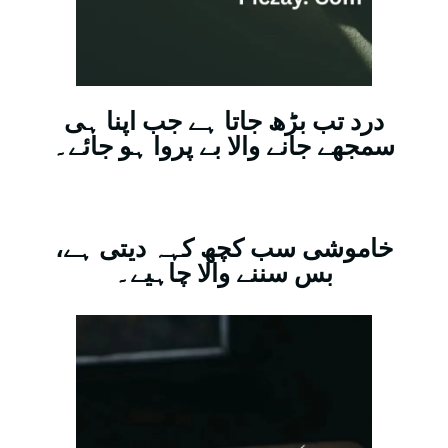
درد تب بڑھ جاتا ہے جب اپنا ہی
سمجھے جانے والا بے پروا ہو جائے۔
خاموشی سب کچھ کہہ دیتی ہے،
بس سننے والا چاہیے۔