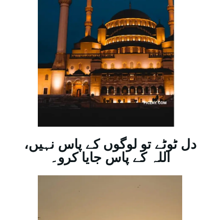
دل ٹوٹے تو لوگوں کے پاس نہیں،
اللہ کے پاس جایا کرو۔