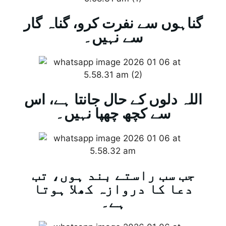
گناہوں سے نفرت کرو، گناہ گار
سے نہیں۔
اللہ دلوں کے حال جانتا ہے، اس
سے کچھ چھپا نہیں۔
جب سب راستے بند ہوں، تب
دعا کا دروازہ کھلا ہوتا
ہے۔